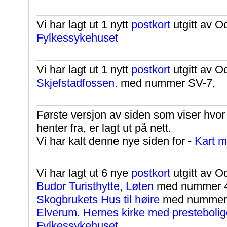
Vi har lagt ut 1 nytt
postkort
utgitt av 
Fylkessykehuset
Vi har lagt ut 1 nytt
postkort
utgitt av 
Skjefstadfossen.
med nummer SV-7,
Første versjon av siden som viser hvor
henter fra, er lagt ut på nett.
Vi har kalt denne nye siden for -
Kart m
Vi har lagt ut 6 nye
postkort
utgitt av 
Budor Turisthytte, Løten
med nummer 
Skogbrukets Hus til høire
med nummer 
Elverum. Hernes kirke med presteboli
Fylkessykehuset