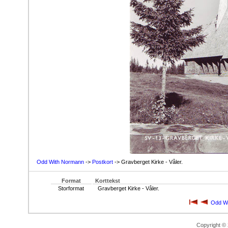
Odd With Normann
->
Postkort
-> Gravberget Kirke - Våler.
Format
Korttekst
Storformat
Gravberget Kirke - Våler.
Odd W
Copyright ©