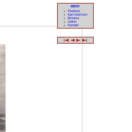
MENY
Postkort
Kart med kort
Ønskes
Linker
Kontakt