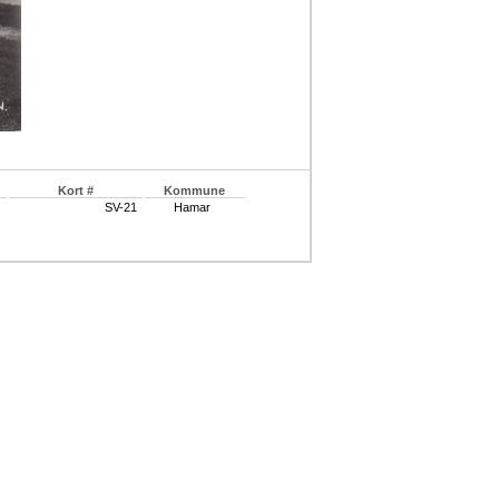
Kort #
Kommune
SV-21
Hamar