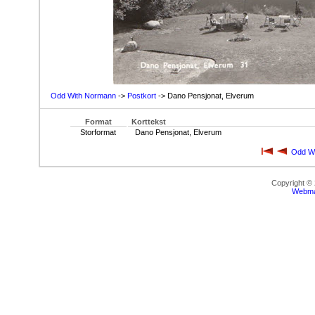
Odd With Normann
->
Postkort
-> Dano Pensjonat, Elverum
Format
Korttekst
Storformat
Dano Pensjonat, Elverum
Odd W
Copyright ©
Webma